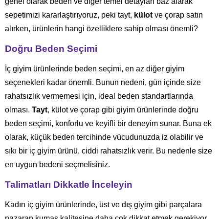
genel olarak beden ve diğer temel detayları baz alarak
sepetimizi kararlaştırıyoruz, peki tayt,
külot
ve çorap satın
alırken, ürünlerin hangi özelliklere sahip olması önemli?
Doğru Beden Seçimi
İç giyim ürünlerinde beden seçimi, en az diğer giyim
seçenekleri kadar önemli. Bunun nedeni, gün içinde size
rahatsızlık vermemesi için, ideal beden standartlarında
olması.
Tayt
, külot ve çorap gibi giyim ürünlerinde doğru
beden seçimi, konforlu ve keyifli bir deneyim sunar. Buna ek
olarak, küçük beden tercihinde vücudunuzda iz olabilir ve
sıkı bir iç giyim ürünü, ciddi rahatsızlık verir. Bu nedenle size
en uygun bedeni seçmelisiniz.
Talimatları Dikkatle İnceleyin
Kadın iç giyim ürünlerinde, üst ve dış giyim gibi parçalara
nazaran kumaş kalitesine daha çok dikkat etmek gerekiyor.