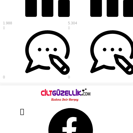
1.988
5.304
0
0