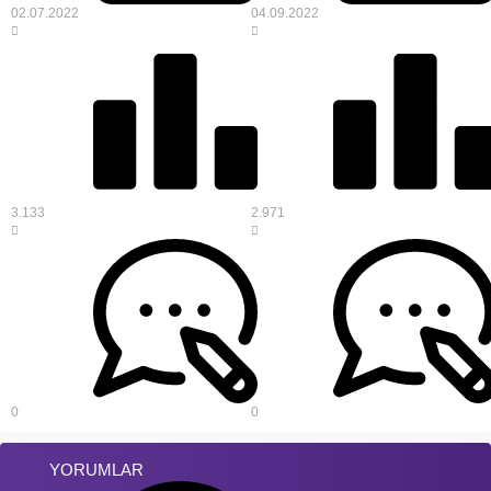
02.07.2022
04.09.2022
3.133
2.971
0
0
YORUMLAR