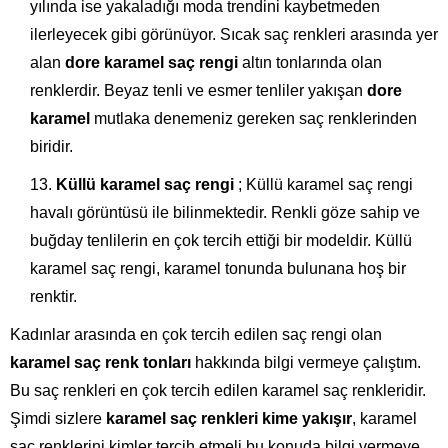
yılında ise yakaladığı moda trendini kaybetmeden
ilerleyecek gibi görünüyor. Sıcak saç renkleri arasında yer
alan
dore karamel saç rengi
altın tonlarında olan
renklerdir. Beyaz tenli ve esmer tenliler yakışan
dore
karamel
mutlaka denemeniz gereken saç renklerinden
biridir.
Küllü karamel saç rengi
; Küllü karamel saç rengi
havalı görüntüsü ile bilinmektedir. Renkli göze sahip ve
buğday tenlilerin en çok tercih ettiği bir modeldir. Küllü
karamel saç rengi, karamel tonunda bulunana hoş bir
renktir.
Kadınlar arasında en çok tercih edilen saç rengi olan
karamel saç renk tonları
hakkında bilgi vermeye çalıştım.
Bu saç renkleri en çok tercih edilen karamel saç renkleridir.
Şimdi sizlere
karamel saç renkleri kime yakışır
, karamel
saç renklerini kimler tercih etmeli bu konuda bilgi vermeye