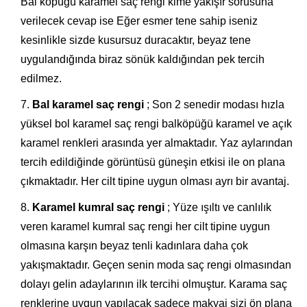
Bal köpüğü karamel saç rengi kime yakışır sorusuna
verilecek cevap ise Eğer esmer tene sahip iseniz
kesinlikle sizde kusursuz duracaktır, beyaz tene
uygulandığında biraz sönük kaldığından pek tercih
edilmez.
Bal karamel saç rengi
; Son 2 senedir modası hızla
yüksel bol karamel saç rengi balköpüğü karamel ve açık
karamel renkleri arasında yer almaktadır. Yaz aylarından
tercih edildiğinde görüntüsü güneşin etkisi ile on plana
çıkmaktadır. Her cilt tipine uygun olması ayrı bir avantaj.
Karamel kumral saç rengi
; Yüze ışıltı ve canlılık
veren karamel kumral saç rengi her cilt tipine uygun
olmasına karşın beyaz tenli kadınlara daha çok
yakışmaktadır. Geçen senin moda saç rengi olmasından
dolayı gelin adaylarının ilk tercihi olmuştur. Karama saç
renklerine uygun yapılacak sadece makyaj sizi ön plana