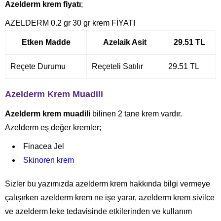
Azelderm krem fiyatı
;
AZELDERM 0.2 gr 30 gr krem FİYATI
Etken Madde
Azelaik Asit
29.51 TL
Reçete Durumu
Reçeteli Satılır
29.51 TL
Azelderm Krem Muadili
Azelderm krem muadili
bilinen 2 tane krem vardır.
Azelderm eş değer kremler;
Finacea Jel
Skinoren krem
Sizler bu yazımızda azelderm krem hakkında bilgi vermeye
çalışırken azelderm krem ne işe yarar, azelderm krem sivilce
ve azelderm leke tedavisinde etkilerinden ve kullanım