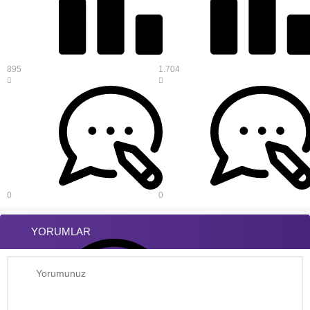
895
1.704
0
0
YORUMLAR