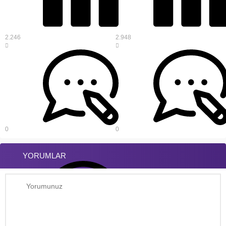
2.246
2.948
0
0
YORUMLAR