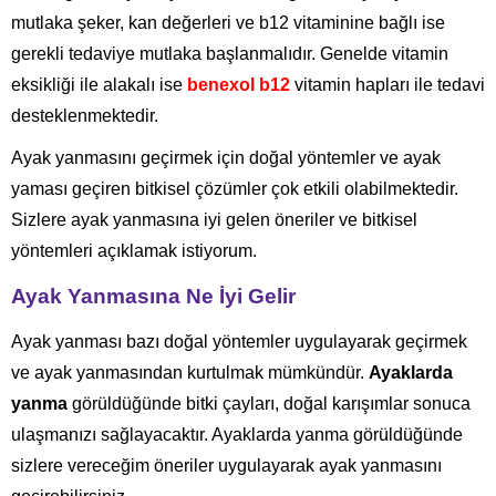
mutlaka şeker, kan değerleri ve b12 vitaminine bağlı ise
gerekli tedaviye mutlaka başlanmalıdır. Genelde vitamin
eksikliği ile alakalı ise
benexol b12
vitamin hapları ile tedavi
desteklenmektedir.
Ayak yanmasını geçirmek için doğal yöntemler ve ayak
yaması geçiren bitkisel çözümler çok etkili olabilmektedir.
Sizlere ayak yanmasına iyi gelen öneriler ve bitkisel
yöntemleri açıklamak istiyorum.
Ayak Yanmasına Ne İyi Gelir
Ayak yanması bazı doğal yöntemler uygulayarak geçirmek
ve ayak yanmasından kurtulmak mümkündür.
Ayaklarda
yanma
görüldüğünde bitki çayları, doğal karışımlar sonuca
ulaşmanızı sağlayacaktır. Ayaklarda yanma görüldüğünde
sizlere vereceğim öneriler uygulayarak ayak yanmasını