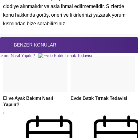
ciddiye alınmalıdır ve asla ihmal edilmemelidir. Sizlerde
konu hakkında görüş, öneri ve fikirlerinizi yazarak yorum
kısmından bize sorabilirsiniz.
BENZER KONULAR
El ve Ayak Bakımı Nasıl
Evde Batık Tırnak Tedavisi
Yapılır?