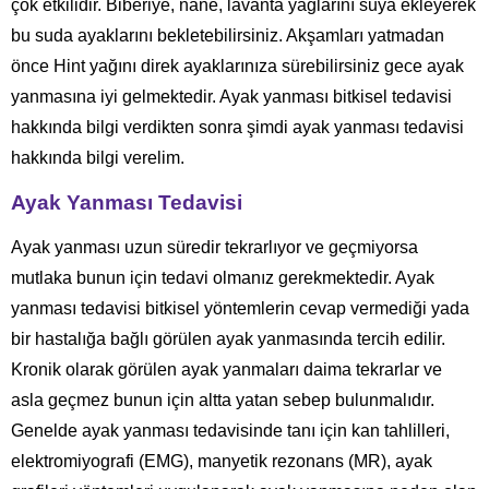
çok etkilidir. Biberiye, nane, lavanta yağlarını suya ekleyerek
bu suda ayaklarını bekletebilirsiniz. Akşamları yatmadan
önce Hint yağını direk ayaklarınıza sürebilirsiniz gece ayak
yanmasına iyi gelmektedir. Ayak yanması bitkisel tedavisi
hakkında bilgi verdikten sonra şimdi ayak yanması tedavisi
hakkında bilgi verelim.
Ayak Yanması Tedavisi
Ayak yanması uzun süredir tekrarlıyor ve geçmiyorsa
mutlaka bunun için tedavi olmanız gerekmektedir. Ayak
yanması tedavisi bitkisel yöntemlerin cevap vermediği yada
bir hastalığa bağlı görülen ayak yanmasında tercih edilir.
Kronik olarak görülen ayak yanmaları daima tekrarlar ve
asla geçmez bunun için altta yatan sebep bulunmalıdır.
Genelde ayak yanması tedavisinde tanı için kan tahlilleri,
elektromiyografi (EMG), manyetik rezonans (MR), ayak