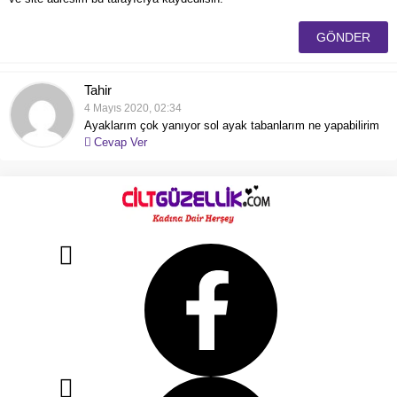
Tahir
4 Mayıs 2020, 02:34
Ayaklarım çok yanıyor sol ayak tabanlarım ne yapabilirim
Cevap Ver