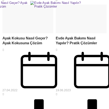
0
0
Ayak Kokusu Nasıl Geçer?
Evde Ayak Bakımı Nasıl
Ayak Kokusuna Çözüm
Yapılır? Pratik Çözümler
27.04.2022
19.06.2023