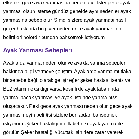
etkenler gece ayak yanmasına neden olur. İster gece ayak
yanması olsun isterse gündüz genelde aynı nedenler ayak
yanmasına sebep olur. Şimdi sizlere ayak yanması nasıl
geçer hakkında bilgi vermeden önce ayak yanmasının
belirtileri nelerdir bundan bahsetmek istiyorum.
Ayak Yanması Sebepleri
Ayaklarda yanma neden olur ve ayakta yanma sebepleri
hakkında bilgi vermeye çalıştım. Ayaklarda yanma mutlaka
bir sebebe bağlı olarak gelişir eğer şeker hastası iseniz ve
B12 vitamin eksikliği varsa kesinlikle ayak tabanında
yanma, bacak yanması ve ayak üstünde yanma hissi
oluşacaktır. Peki gece ayak yanması neden olur, gece ayak
yanması neyin belirtisi sizlere bunlardan bahsetmek
istiyorum. Şeker hastalığının ilk belirtisi ayak yanma ile
görülür. Şeker hastalığı vücuttaki sinirlere zarar vererek