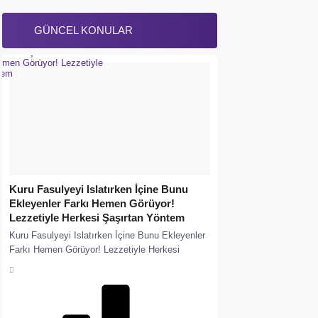
GÜNCEL KONULAR
Kuru Fasulyeyi Islatırken İçine Bunu
Ekleyenler Farkı Hemen Görüyor!
Lezzetiyle Herkesi Şaşırtan Yöntem
Kuru Fasulyeyi Islatırken İçine Bunu Ekleyenler
Farkı Hemen Görüyor! Lezzetiyle Herkesi
Şaşırtan Yöntem Kuru fasulyenin dağılmadan
pişmesi ve daha lezzetli...