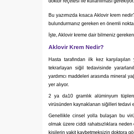
doktor reçetesi ile kullanılması gerekiyor
Bu yazımızda kısaca Aklovir krem nedir
bulundurmanız gereken en önemli nokta
İşte, Aklovir kreme dair bilmeniz gereken
Aklovir Krem Nedir?
Hasta tarafından ilk kez karşılaşıla
tekrarlayan siğil tedavisinde yararlan
yardımcı maddeleri arasında mineral yağ
yer alıyor.
2 ya da10 gramlık alüminyum tüpler
virüsünden kaynaklanan siğilleri tedavi e
Genellikle cinsel yolla bulaşan bu vir
olmak üzere ciddi rahatsızlıklara neden o
kişilerin vakit kaybetmeksizin doktora g