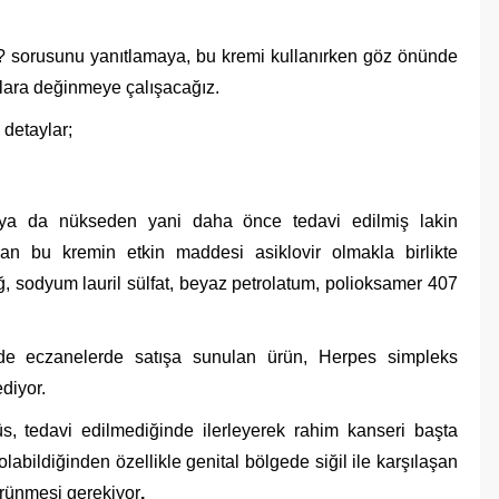
.
? sorusunu yanıtlamaya, bu kremi kullanırken göz önünde
lara değinmeye çalışacağız.
 detaylar;
n ya da nükseden yani daha önce tedavi edilmiş lakin
ılan bu kremin etkin maddesi asiklovir olmakla birlikte
, sodyum lauril sülfat, beyaz petrolatum, polioksamer 407
de eczanelerde satışa sunulan ürün, Herpes simpleks
diyor.
üs, tedavi edilmediğinde ilerleyerek rahim kanseri başta
labildiğinden özellikle genital bölgede siğil ile karşılaşan
örünmesi gerekiyor
.